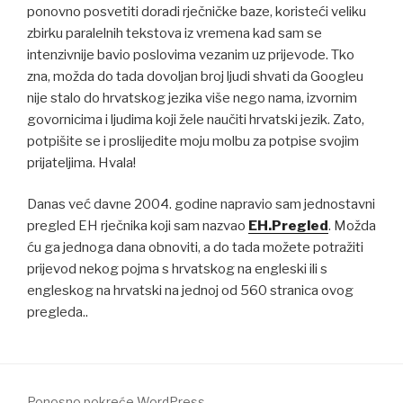
ponovno posvetiti doradi rječničke baze, koristeći veliku
zbirku paralelnih tekstova iz vremena kad sam se
intenzivnije bavio poslovima vezanim uz prijevode. Tko
zna, možda do tada dovoljan broj ljudi shvati da Googleu
nije stalo do hrvatskog jezika više nego nama, izvornim
govornicima i ljudima koji žele naučiti hrvatski jezik. Zato,
potpišite se i proslijedite moju molbu za potpise svojim
prijateljima. Hvala!
Danas već davne 2004. godine napravio sam jednostavni
pregled EH rječnika koji sam nazvao
EH.Pregled
. Možda
ću ga jednoga dana obnoviti, a do tada možete potražiti
prijevod nekog pojma s hrvatskog na engleski ili s
engleskog na hrvatski na jednoj od 560 stranica ovog
pregleda..
Ponosno pokreće WordPress