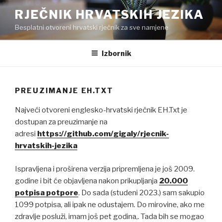
Preskoči
RJEČNIK HRVATSKIH JEZIKA
na
Besplatni otvoreni hrvatski rječnik za sve namjene
sadržaj
Izbornik
PREUZIMANJE EH.TXT
Najveći otvoreni englesko-hrvatski rječnik EH.Txt je
dostupan za preuzimanje na
adresi
https://github.com/gigaly/rjecnik-
hrvatskih-jezika
Ispravljena i proširena verzija pripremljena je još 2009.
godine i bit će objavljena nakon prikupljanja
20.000
potpisa potpore
. Do sada (studeni 2023.) sam sakupio
1099 potpisa, ali ipak ne odustajem. Do mirovine, ako me
zdravlje posluži, imam još pet godina,. Tada bih se mogao