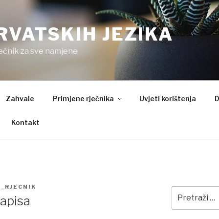
RVATSKIH JEZIKA
ječnik za sve namjene
Zahvale
Primjene rječnika
Uvjeti korištenja
D
Kontakt
_RJECNIK
Pretraži:
zapisa