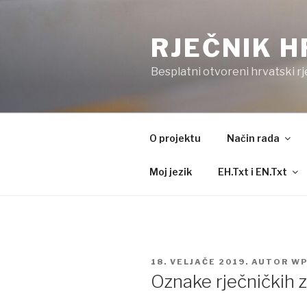
Preskoči
na
RJEČNIK H
sadržaj
Besplatni otvoreni hrvatski r
O projektu
Način rada
Moj jezik
EH.Txt i EN.Txt
OBJAVLJENO
18. VELJAČE 2019.
AUTOR
WP
Oznake rječničkih 