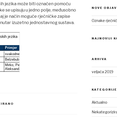
kih jezika može biti označen pomoću
NOVE OBJAV
ake se upisuju u jedno polje, međusobno
aj je način moguće rječničke zapise
Oznake rječnič
o unutar izuzetno jednostavnog sustava.
NAJNOVIJI 
ARHIVA
veljača 2019
KATEGORIJE
Aktualno
ZIRANO
Nekategorizir