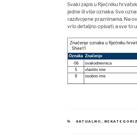
Svaki zapis u Rječniku hrvats
jedne ili više oznaka. Sve ozn
razdvojene prazninama. Na ov
vrlo detaljno opisati, a sve t
KATEGORIJE
AKTUALNO
,
NEKATEGORI