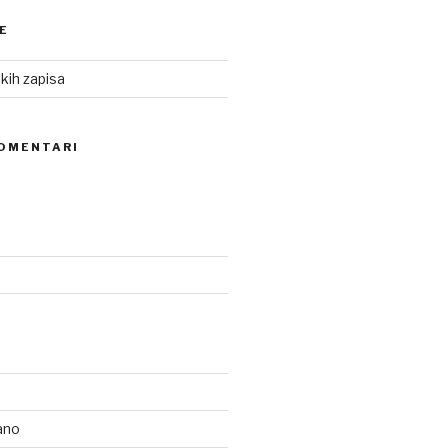
E
kih zapisa
KOMENTARI
ano